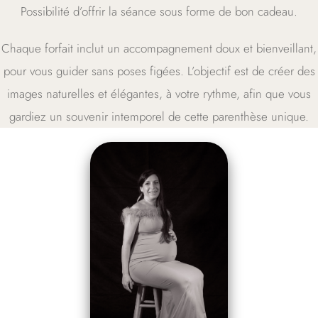
Possibilité d’offrir la séance sous forme de bon cadeau.
Chaque forfait inclut un accompagnement doux et bienveillant,
pour vous guider sans poses figées. L’objectif est de créer des
images naturelles et élégantes, à votre rythme, afin que vous
gardiez un souvenir intemporel de cette parenthèse unique.